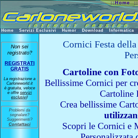
::Home
:
Home
Servizi Esclusivi
Humor
Download
Informatica
Cornici Festa della
Non sei
registrato?
Per
REGISTRATI
GRATIS
Cartoline con Foto
La registrazione a
Bellissime Cornici per cr
Carloneworld.it
è gratuita, veloce
Cartoline 
e offre
servizi
esclusivi
!
Crea bellissime Carto
Problemi da
utilizza
segnalare?
Suggerimenti?
Scopri le Cornici e 
Contattaci
Personalizzata 