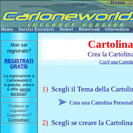
::Home
:
Home
Servizi Esclusivi
Humor
Download
Informatica
Cartolina
Non sei
registrato?
Crea la Cartolin
REGISTRATI
Cos'è una Cartoli
GRATIS
La registrazione a
Carloneworld.it
è gratuita, veloce
1)
Scegli il Tema della Cartoli
e offre
servizi
esclusivi
!
Crea una Cartolina Personali
Problemi da
segnalare?
Suggerimenti?
Contattaci
2)
Scegli se creare la Cartolin