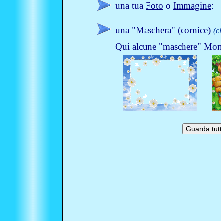
una tua
Foto
o
Immagine
:
una "
Maschera
" (cornice)
(c
Qui alcune "maschere" Monta